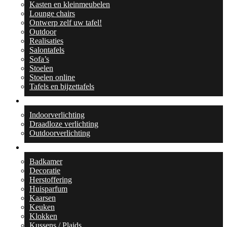
Kasten en kleinmeubelen
Lounge chairs
Ontwerp zelf uw tafel!
Outdoor
Realisaties
Salontafels
Sofa’s
Stoelen
Stoelen online
Tafels en bijzettafels
Verlichting
Indoorverlichting
Draadloze verlichting
Outdoorverlichting
Collecties
Badkamer
Decoratie
Herstoffering
Huisparfum
Kaarsen
Keuken
Klokken
Kussens / Plaids