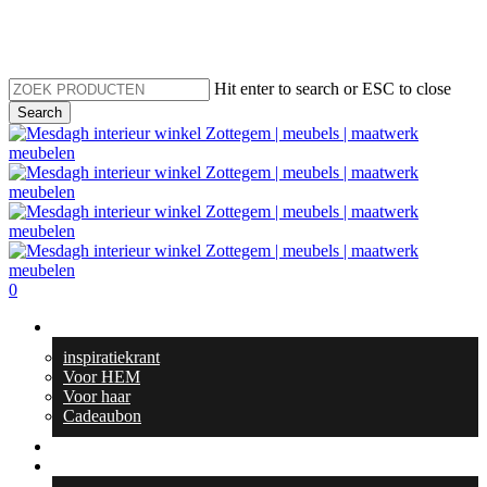
Skip
to
main
content
Hit enter to search or ESC to close
Search
Close
Search
search
0
Menu
Geschenktips
inspiratiekrant
Voor HEM
Voor haar
Cadeaubon
Totaal interieur
Meubelen