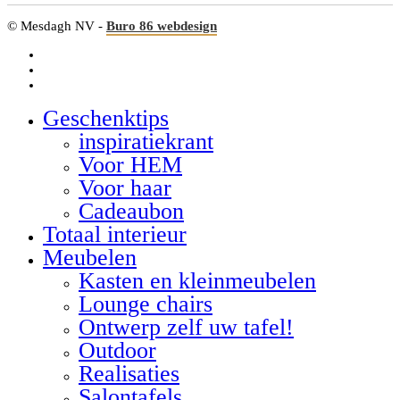
© Mesdagh NV -
Buro 86 webdesign
facebook
linkedin
google-
plus
Geschenktips
Close
Menu
inspiratiekrant
Voor HEM
Voor haar
Cadeaubon
Totaal interieur
Meubelen
Kasten en kleinmeubelen
Lounge chairs
Ontwerp zelf uw tafel!
Outdoor
Realisaties
Salontafels