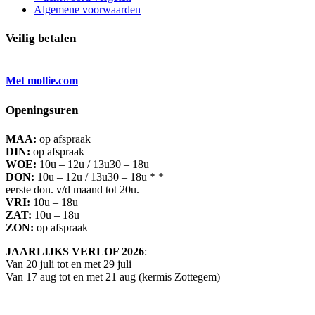
Algemene voorwaarden
Veilig betalen
Met mollie.com
Openingsuren
MAA:
op afspraak
DIN:
op afspraak
WOE:
10u – 12u / 13u30 – 18u
DON:
10u – 12u / 13u30 – 18u * *
eerste don. v/d maand tot 20u.
VRI:
10u – 18u
ZAT:
10u – 18u
ZON:
op afspraak
JAARLIJKS VERLOF 2026
:
Van 20 juli tot en met 29 juli
Van 17 aug tot en met 21 aug (kermis Zottegem)