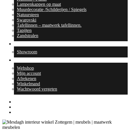
Lampenkappen op maat
Muurdecoratie /Schilderijen / Spiegels
Natuursteen
Swarovski
Tafellinnen – maatwerk tafellinnen.
Tapijten
Zandstralen
Contact
Showroom
Webshop
Webshop
Mijn account
Afrekenen
Winkelmand
Wachtwoord vergeten
facebook
linkedin
instagram
search
0