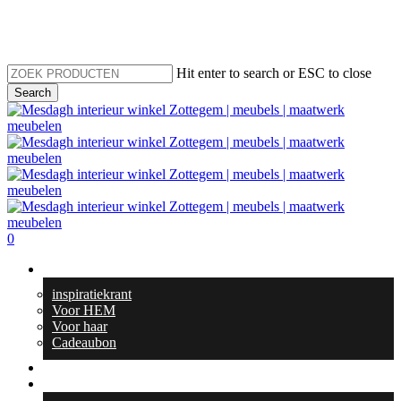
Skip
to
main
content
Hit enter to search or ESC to close
Search
Close
Search
search
0
Menu
Geschenktips
inspiratiekrant
Voor HEM
Voor haar
Cadeaubon
Totaal interieur
Meubelen