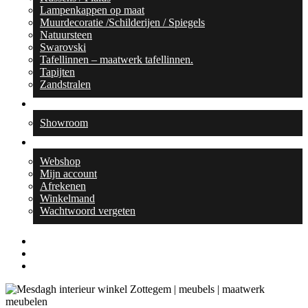
Lampenkappen op maat
Muurdecoratie /Schilderijen / Spiegels
Natuursteen
Swarovski
Tafellinnen – maatwerk tafellinnen.
Tapijten
Zandstralen
Contact
Showroom
Webshop
Webshop
Mijn account
Afrekenen
Winkelmand
Wachtwoord vergeten
facebook
linkedin
instagram
search
0