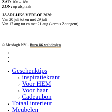
ZAT:
10u – 18u
ZON:
op afspraak
JAARLIJKS VERLOF 2026
:
Van 20 juli tot en met 29 juli
Van 17 aug tot en met 21 aug (kermis Zottegem)
© Mesdagh NV -
Buro 86 webdesign
facebook
linkedin
google-
plus
Geschenktips
Close
Menu
inspiratiekrant
Voor HEM
Voor haar
Cadeaubon
Totaal interieur
Meubelen