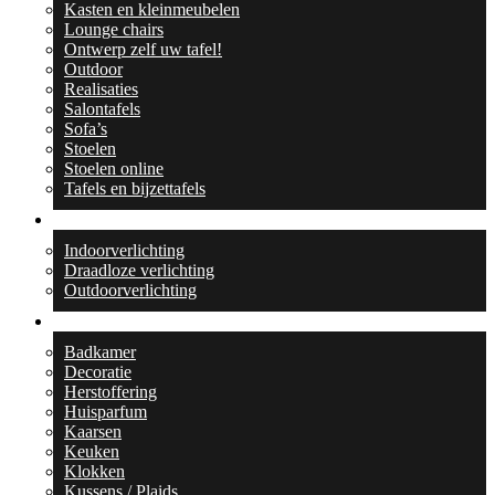
Kasten en kleinmeubelen
Lounge chairs
Ontwerp zelf uw tafel!
Outdoor
Realisaties
Salontafels
Sofa’s
Stoelen
Stoelen online
Tafels en bijzettafels
Verlichting
Indoorverlichting
Draadloze verlichting
Outdoorverlichting
Collecties
Badkamer
Decoratie
Herstoffering
Huisparfum
Kaarsen
Keuken
Klokken
Kussens / Plaids