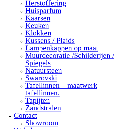
Herstoffering
Huisparfum
Kaarsen
Keuken
Klokken
Kussens / Plaids
Lampenkappen op maat
Muurdecoratie /Schilderijen /
Spiegels
Natuursteen
Swarovski
Tafellinnen – maatwerk
tafellinnen.
Tapijten
Zandstralen
Contact
Showroom