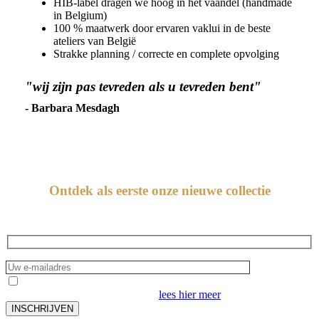
HIB-label dragen we hoog in het vaandel (handmade
in Belgium)
100 % maatwerk door ervaren vaklui in de beste
ateliers van België
Strakke planning / correcte en complete opvolging
"wij zijn pas tevreden als u tevreden bent"
- Barbara Mesdagh
Mesdagh nieuwsbrief
Ontdek als eerste onze nieuwe collectie
Ik aanvaard de verwerking van mijn persoonsgegevens
omschreven in ons privacybeleid,
lees hier meer