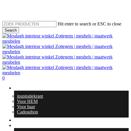
Skip
to
main
content
Hit enter to search or ESC to close
Search
Close
Search
search
0
Menu
Geschenktips
inspiratiekrant
Voor HEM
Voor haar
Cadeaubon
Totaal interieur
Meubelen