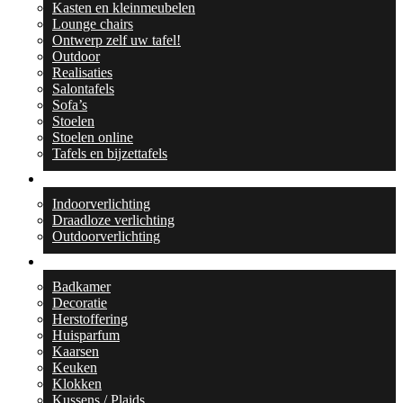
Kasten en kleinmeubelen
Lounge chairs
Ontwerp zelf uw tafel!
Outdoor
Realisaties
Salontafels
Sofa’s
Stoelen
Stoelen online
Tafels en bijzettafels
Verlichting
Indoorverlichting
Draadloze verlichting
Outdoorverlichting
Collecties
Badkamer
Decoratie
Herstoffering
Huisparfum
Kaarsen
Keuken
Klokken
Kussens / Plaids