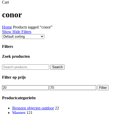
Close
Cart
Cart
conor
Home
Products tagged “conor”
Show
Hide
Filters
Filters
Close
Zoek producten
Filters
Search
Search
for:
Filter op prijs
Min
Max
Filter
price
price
Productcategorieën
Bronzen objecten outdoor
22
Mannen
121