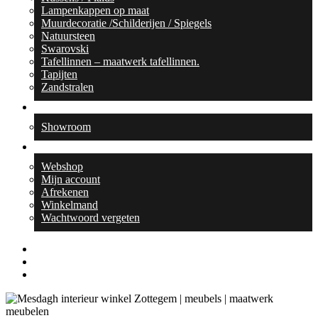
Lampenkappen op maat
Muurdecoratie /Schilderijen / Spiegels
Natuursteen
Swarovski
Tafellinnen – maatwerk tafellinnen.
Tapijten
Zandstralen
Contact
Showroom
Webshop
Webshop
Mijn account
Afrekenen
Winkelmand
Wachtwoord vergeten
facebook
linkedin
instagram
search
0