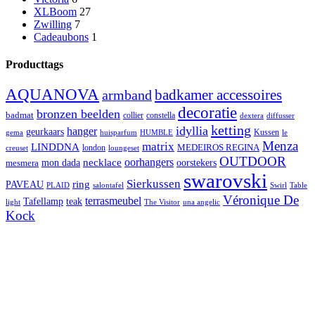
XLBoom
27
Zwilling
7
Cadeaubons
1
Producttags
AQUANOVA
badkamer accessoires
armband
decoratie
bronzen beelden
badmat
collier
constella
dextera
diffusser
ketting
idyllia
hanger
geurkaars
Kussen
gema
huisparfum
HUMBLE
le
Menza
matrix
LINDDNA
MEDEIROS REGINA
london
loungeset
creuset
OUTDOOR
necklace
oorhangers
mon dada
oorstekers
mesmera
swarovski
Sierkussen
ring
PAVEAU
PLAID
salontafel
Swirl
Table
Véronique De
terrasmeubel
Tafellamp
teak
light
The Visitor
una angelic
Kock