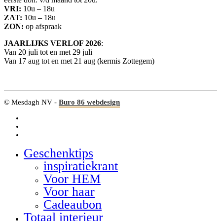
VRI:
10u – 18u
ZAT:
10u – 18u
ZON:
op afspraak
JAARLIJKS VERLOF 2026
:
Van 20 juli tot en met 29 juli
Van 17 aug tot en met 21 aug (kermis Zottegem)
© Mesdagh NV -
Buro 86 webdesign
facebook
linkedin
google-
plus
Geschenktips
Close
Menu
inspiratiekrant
Voor HEM
Voor haar
Cadeaubon
Totaal interieur