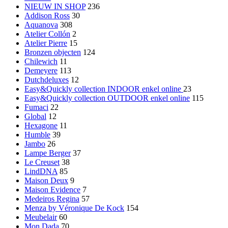
NIEUW IN SHOP
236
Addison Ross
30
Aquanova
308
Atelier Collón
2
Atelier Pierre
15
Bronzen objecten
124
Chilewich
11
Demeyere
113
Dutchdeluxes
12
Easy&Quickly collection INDOOR
enkel online
23
Easy&Quickly collection OUTDOOR enkel online
115
Fumaci
22
Global
12
Hexagone
11
Humble
39
Jambo
26
Lampe Berger
37
Le Creuset
38
LindDNA
85
Maison Deux
9
Maison Evidence
7
Medeiros Regina
57
Menza by Véronique De Kock
154
Meubelair
60
Mon Dada
70