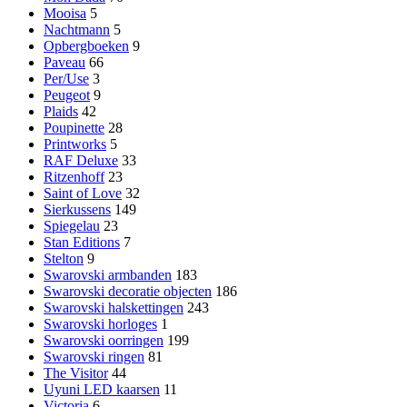
Mooisa
5
Nachtmann
5
Opbergboeken
9
Paveau
66
Per/Use
3
Peugeot
9
Plaids
42
Poupinette
28
Printworks
5
RAF Deluxe
33
Ritzenhoff
23
Saint of Love
32
Sierkussens
149
Spiegelau
23
Stan Editions
7
Stelton
9
Swarovski armbanden
183
Swarovski decoratie objecten
186
Swarovski halskettingen
243
Swarovski horloges
1
Swarovski oorringen
199
Swarovski ringen
81
The Visitor
44
Uyuni LED kaarsen
11
Victoria
6