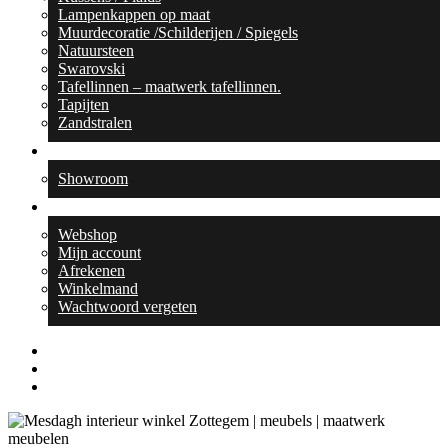
Lampenkappen op maat
Muurdecoratie /Schilderijen / Spiegels
Natuursteen
Swarovski
Tafellinnen – maatwerk tafellinnen.
Tapijten
Zandstralen
Contact
Showroom
Webshop
Webshop
Mijn account
Afrekenen
Winkelmand
Wachtwoord vergeten
facebook
linkedin
instagram
search
0