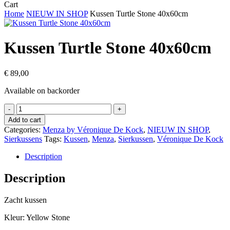
Close
Cart
Cart
Home
NIEUW IN SHOP
Kussen Turtle Stone 40x60cm
Kussen Turtle Stone 40x60cm
€
89,00
Available on backorder
Kussen
Turtle
Add to cart
Stone
Categories:
Menza by Véronique De Kock
,
NIEUW IN SHOP
,
40x60cm
Sierkussens
Tags:
Kussen
,
Menza
,
Sierkussen
,
Véronique De Kock
quantity
Description
Description
Zacht kussen
Kleur: Yellow Stone