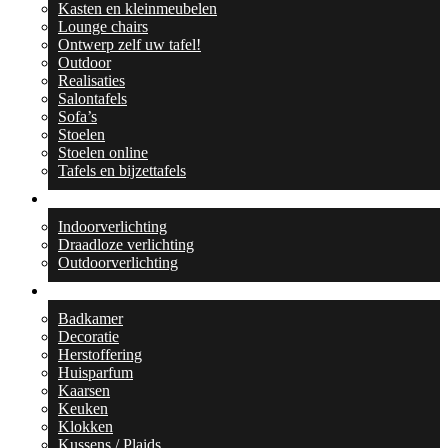
Kasten en kleinmeubelen
Lounge chairs
Ontwerp zelf uw tafel!
Outdoor
Realisaties
Salontafels
Sofa’s
Stoelen
Stoelen online
Tafels en bijzettafels
Verlichting
Indoorverlichting
Draadloze verlichting
Outdoorverlichting
Collecties
Badkamer
Decoratie
Herstoffering
Huisparfum
Kaarsen
Keuken
Klokken
Kussens / Plaids