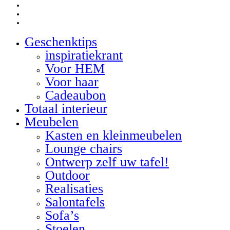
facebook
linkedin
google-
plus
Geschenktips
Close
Menu
inspiratiekrant
Voor HEM
Voor haar
Cadeaubon
Totaal interieur
Meubelen
Kasten en kleinmeubelen
Lounge chairs
Ontwerp zelf uw tafel!
Outdoor
Realisaties
Salontafels
Sofa’s
Stoelen