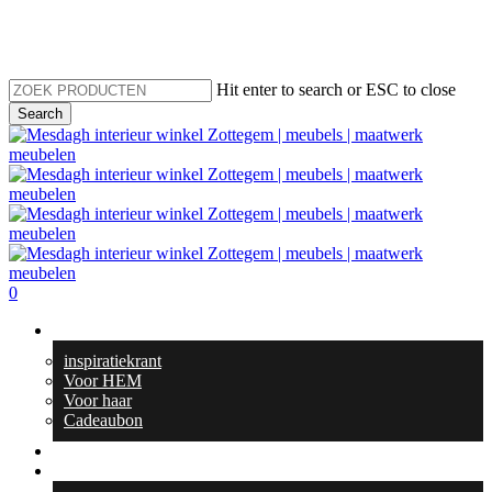
Skip
to
main
content
Hit enter to search or ESC to close
Search
Close
Search
search
0
Menu
Geschenktips
inspiratiekrant
Voor HEM
Voor haar
Cadeaubon
Totaal interieur
Meubelen