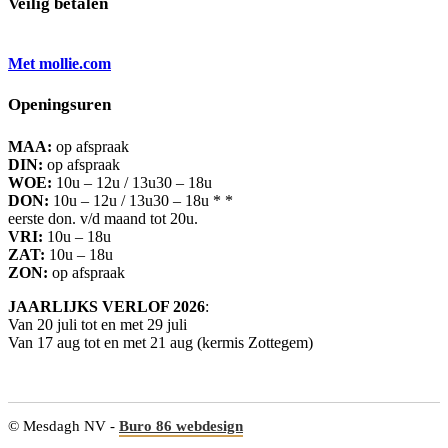
Veilig betalen
Met mollie.com
Openingsuren
MAA:
op afspraak
DIN:
op afspraak
WOE:
10u – 12u / 13u30 – 18u
DON:
10u – 12u / 13u30 – 18u * *
eerste don. v/d maand tot 20u.
VRI:
10u – 18u
ZAT:
10u – 18u
ZON:
op afspraak
JAARLIJKS VERLOF 2026
:
Van 20 juli tot en met 29 juli
Van 17 aug tot en met 21 aug (kermis Zottegem)
© Mesdagh NV -
Buro 86 webdesign