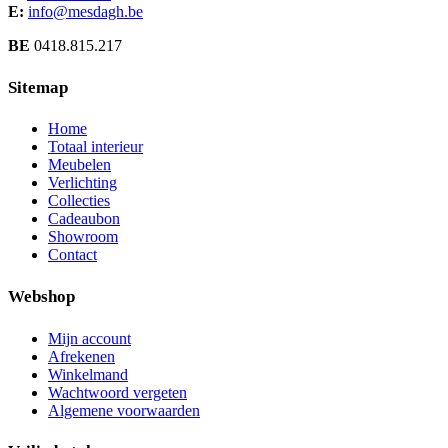
the
E:
info@mesdagh.be
product
page
BE
0418.815.217
Sitemap
Home
Totaal interieur
Meubelen
Verlichting
Collecties
Cadeaubon
Showroom
Contact
Webshop
Mijn account
Afrekenen
Winkelmand
Wachtwoord vergeten
Algemene voorwaarden