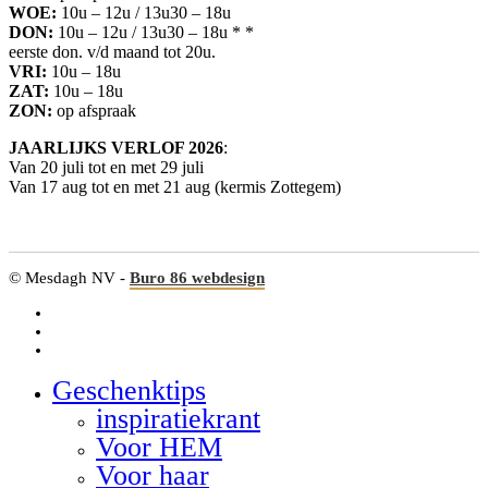
WOE:
10u – 12u / 13u30 – 18u
DON:
10u – 12u / 13u30 – 18u * *
eerste don. v/d maand tot 20u.
VRI:
10u – 18u
ZAT:
10u – 18u
ZON:
op afspraak
JAARLIJKS VERLOF 2026
:
Van 20 juli tot en met 29 juli
Van 17 aug tot en met 21 aug (kermis Zottegem)
© Mesdagh NV -
Buro 86 webdesign
facebook
linkedin
google-
plus
Geschenktips
Close
Menu
inspiratiekrant
Voor HEM
Voor haar