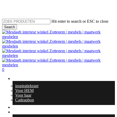
Skip
to
main
content
Hit enter to search or ESC to close
Search
Close
Search
search
0
Menu
Geschenktips
inspiratiekrant
Voor HEM
Voor haar
Cadeaubon
Totaal interieur
Meubelen