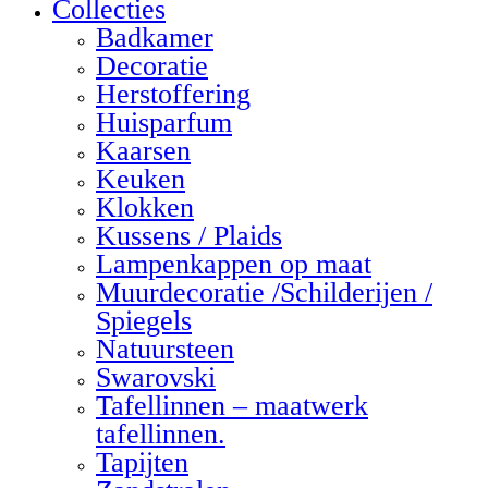
Collecties
Badkamer
Decoratie
Herstoffering
Huisparfum
Kaarsen
Keuken
Klokken
Kussens / Plaids
Lampenkappen op maat
Muurdecoratie /Schilderijen /
Spiegels
Natuursteen
Swarovski
Tafellinnen – maatwerk
tafellinnen.
Tapijten