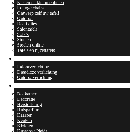
Kasten en kleinmeubelen
Lounge chairs
Ontwerp zelf uw tafel!
Outdoor
Realisaties
Salontafels
Sofa’s
Stoelen
Stoelen online
Tafels en bijzettafels
Verlichting
Indoorverlichting
Draadloze verlichting
Outdoorverlichting
Collecties
Badkamer
Decoratie
Herstoffering
Huisparfum
Kaarsen
Keuken
Klokken
Kussens / Plaids