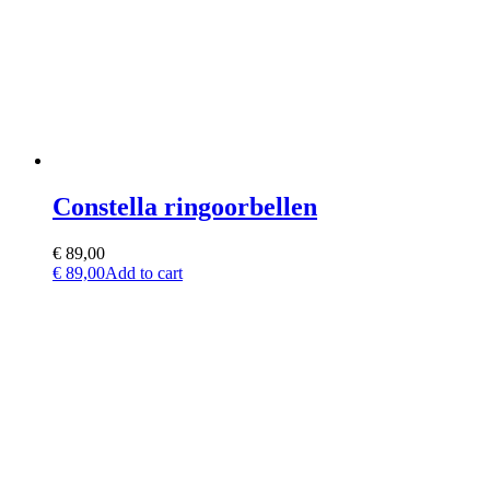
chosen
on
the
product
page
Constella ringoorbellen
€
89,00
€
89,00
Add to cart