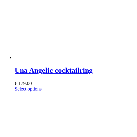
Una Angelic cocktailring
€
179,00
This
Select options
product
has
multiple
variants.
The
options
may
be