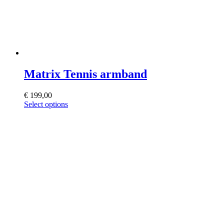
Matrix Tennis armband
€
199,00
This
Select options
product
has
multiple
variants.
The
options
may
be
chosen
on
the
product
page