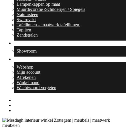
Lampenkappen op maat
Muurdecoratie /Schilderijen / Spiegels
Natuursteen
Swarovski
Tafellinnen – maatwerk tafellinnen.
Tapijten
Zandstralen
Contact
Showroom
Webshop
Webshop
Mijn account
Afrekenen
Winkelmand
Wachtwoord vergeten
facebook
linkedin
instagram
search
0